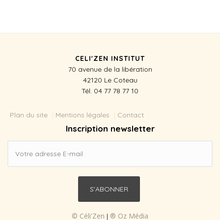
CELI'ZEN INSTITUT
70 avenue de la libération
42120 Le Coteau
Tél. 04 77 78 77 10
Menu menu footer
Plan du site
Mentions légales
Contact
Inscription newsletter
© Céli'Zen
® Oz Média
|